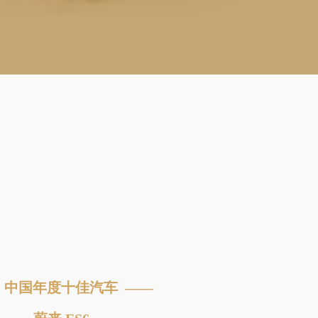
 中国年度十佳汽车 ——