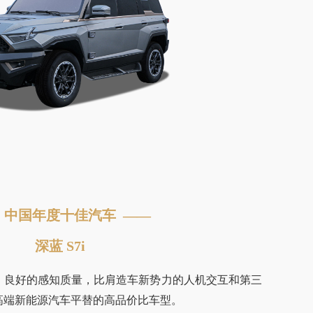
 中国年度十佳汽车 ——
深蓝 S7i
，良好的感知质量，比肩造车新势力的人机交互和第三
高端新能源汽车平替的高品价比车型。