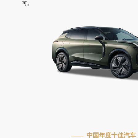
可。
—— 中国年度十佳汽车