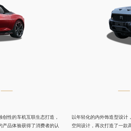
 ——
——
独创性的车机互联生态打造，
以年轻化的内外饰造型设计
的产品体验获得了消费者的认
空间设计，再次打造了一款