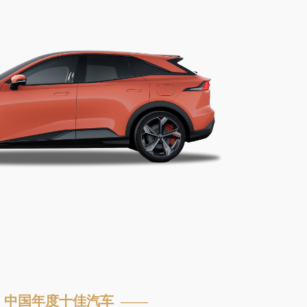
 中国年度十佳汽车 ——