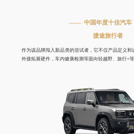
—— 中国年度十佳汽车
捷途旅行者
作为该品牌闯入新品类的尝试者，它不仅产品定义和
外接拓展硬件，车内健康检测等面向轻越野、旅行+