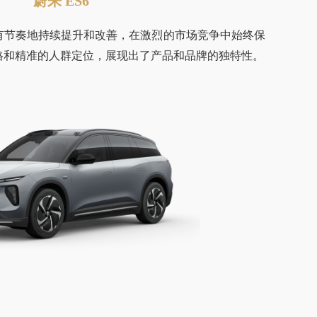
蔚来 ES6
有节奏地持续提升和改善，在激烈的市场竞争中始终保
格和精准的人群定位，展现出了产品和品牌的独特性。