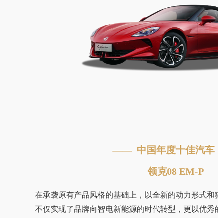
—— 中国年度十佳汽车
领克08 EM-P
在承袭原有产品风格的基础上，以全新的动力形式和
不仅实现了品牌向智电新能源的时代转型，更以优秀