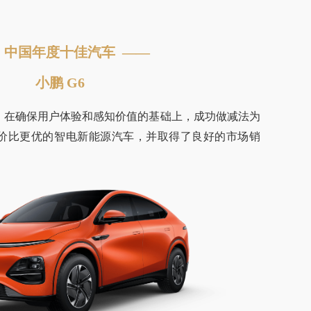
 中国年度十佳汽车 ——
小鹏 G6
，在确保用户体验和感知价值的基础上，成功做减法为
价比更优的智电新能源汽车，并取得了良好的市场销