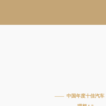
—— 中国年度十佳汽车