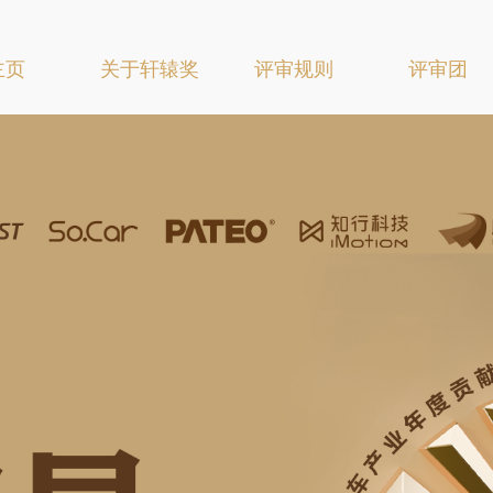
主页
关于轩辕奖
评审规则
评审团