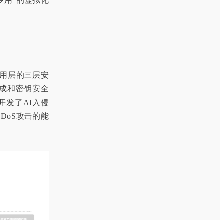
多用”的虚拟化
应用层的三层安
生成和密钥安全
开发了AI入侵
DoS攻击的能