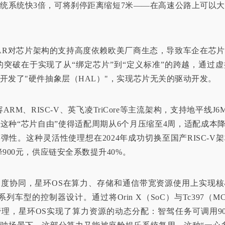
统系统快3倍，可将刹停距离缩短7米——在高速公路上可以
SAR对芯片架构的支持高度依赖欧美厂商生态，导致车企在芯
的突破在于实现了从“绑定芯片”到“定义标准”的跨越，通过
开发了"硬件抽象层（HAL）"，实现芯片无关的驱动开发。
ARM、RISC-V、英飞凌TriCore等主流架构，支持地平线J6M
这种“芯片自由”使得适配周期从6个月压缩至4周，适配成本降
弹性。这种灵活性使理想在2024年成功切换至国产RISC-V
降900元，供应链安全系数提升40%。
深度协同，星环OS在算力、存储和通信带宽资源使用上实现核
列车型的控制器设计。通过将Orin X（SoC）与Tc397（
理，星环OS实现了算力资源的动态分配：智驾任务可调用90%的