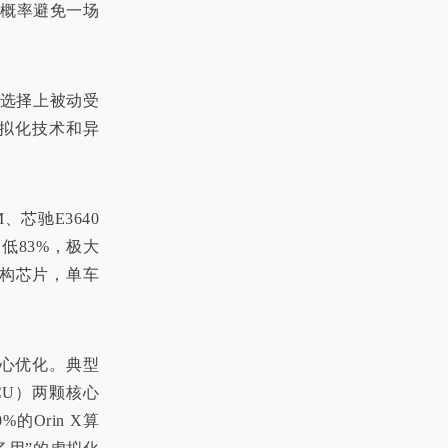
大概率避免一场
片选择上被动受
虚拟化技术和异
、芯驰E3640
低83%，极大
架构芯片，单车
心优化。典型
MCU）两颗核心
Orin X算